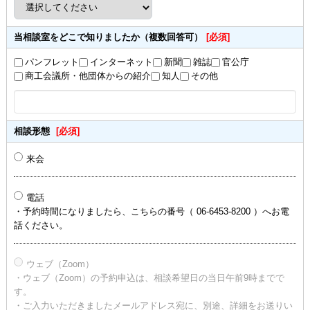
当相談室をどこで知りましたか（複数回答可）
[必須]
パンフレット
インターネット
新聞
雑誌
官公庁
商工会議所・他団体からの紹介
知人
その他
相談形態
[必須]
来会
電話
・予約時間になりましたら、こちらの番号（ 06-6453-8200 ）へお電
話ください。
ウェブ（Zoom）
・ウェブ（Zoom）の予約申込は、相談希望日の当日午前9時までで
す。
・ご入力いただきましたメールアドレス宛に、別途、詳細をお送りい