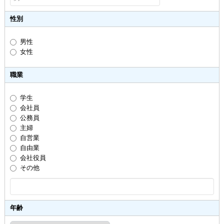
性別
男性
女性
職業
学生
会社員
公務員
主婦
自営業
自由業
会社役員
その他
年齢