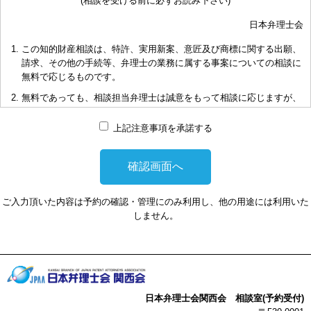
(相談を受ける前に必ずお読み下さい)
日本弁理士会
この知的財産相談は、特許、実用新案、意匠及び商標に関する出願、
請求、その他の手続等、弁理士の業務に属する事案についての相談に
無料で応じるものです。
無料であっても、相談担当弁理士は誠意をもって相談に応じますが、
相談内容によっては回答に限度があり、また、相談に応じかねる場合
もありますことを予めご了承下さい。
上記注意事項を承諾する
短時間で限られた資料の範囲内で相談をお受けしアドバイスするた
め、相談内容について、相談担当弁理士も当会も法的責任を負うもの
ではないことを予めご了承下さい。
多くの相談に応じるため、相談時間には限度がありますことをご承知
ご入力頂いた内容は予約の確認・管理にのみ利用し、他の用途には利用いた
おき下さい。（原則として30分以内）
しません。
お申し出により、相談担当弁理士に対して調査、出願等の相談事案を
依頼された場合には、通常の受任事件として有料となります。また、
その場合は、依頼者と弁理士個人との関係となり、当会は関与しませ
んことをご承知下さい。
弁理士の報酬額は、当事者の合意によります。金額は、事件の難易度
日本弁理士会関西会 相談室(予約受付)
によって、また、特許事務所によって異なりますので、詳細は特許事