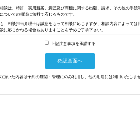
相談は、特許、実用新案、意匠及び商標に関する出願、請求、その他の手続
についての相談に無料で応じるものです。
も、相談担当弁理士は誠意をもって相談に応じますが、相談内容によっては
談に応じかねる場合もありますことを予めご了承下さい。
れた資料の範囲内で相談をお受けしアドバイスするため、相談内容について
上記注意事項を承諾する
責任を負うものではないことを予めご了承下さい。
応じるため、相談時間には限度がありますことをご承知おき下さい。（原則と
り、相談担当弁理士に対して調査、出願等の相談事案を依頼された場合には
なります。また、その場合は、依頼者と弁理士個人との関係となり、当会は
い。
力頂いた内容は予約の確認・管理にのみ利用し、他の用途には利用いたしま
額は、当事者の合意によります。金額は、事件の難易度によって、また、特
で、詳細は特許事務所にお尋ね下さい。
ウェブ会議システムを利用して実施します。ウェブ会議システムを利用する
損害に対して、当会及び相談担当弁理士は、一切の責任を負い兼ねます。こ