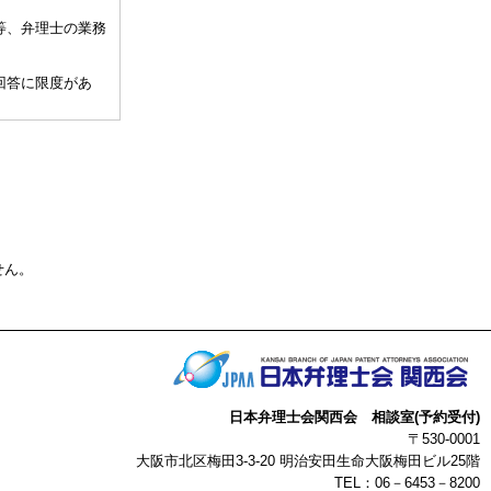
等、弁理士の業務
回答に限度があ
、相談担当弁理士
して30分以内）
、通常の受任事件
関与しませんこと
せん。
許事務所によって
事によって生じた
の点予めご了承下
日本弁理士会関西会 相談室(予約受付)
以上
〒530-0001
大阪市北区梅田3-3-20 明治安田生命大阪梅田ビル25階
TEL：06－6453－8200