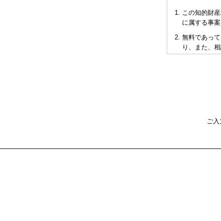
この知的財産
に属する事案
無料であって
り、また、相
短時間で限ら
も当会も法的
多くの相談に
お申し出によ
として有料と
をご承知下さ
ご入
弁理士の報酬
異なりますの
ウェブ相談は
不利益または
さい。