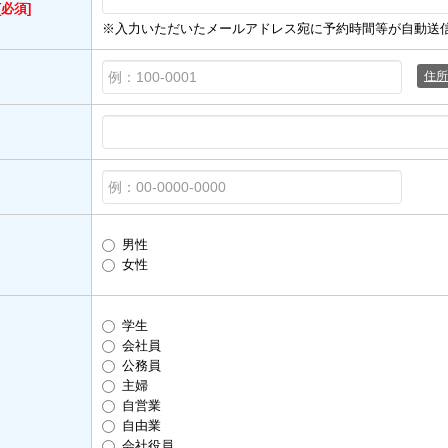
[必須]
※入力いただいたメールアドレス宛に予約時間等が自動送
住所
男性
女性
学生
会社員
公務員
主婦
自営業
自由業
会社役員