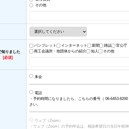
その他
パンフレット
インターネット
新聞
雑誌
官公庁
商工会議所・他団体からの紹介
知人
その他
で知りました
）
[必須]
来会
電話
・予約時間になりましたら、こちらの番号（ 06-6453-820
さい。
ウェブ（Zoom）
・ウェブ（Zoom）の予約申込は、相談希望日の当日午前9