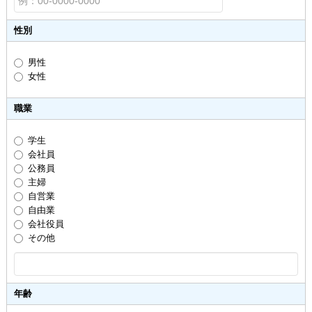
性別
男性
女性
職業
学生
会社員
公務員
主婦
自営業
自由業
会社役員
その他
年齢