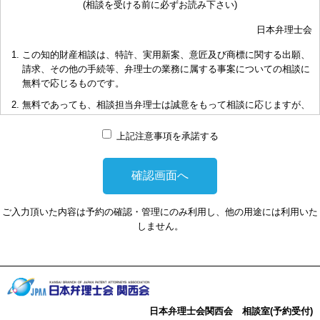
(相談を受ける前に必ずお読み下さい)
日本弁理士会
この知的財産相談は、特許、実用新案、意匠及び商標に関する出願、
請求、その他の手続等、弁理士の業務に属する事案についての相談に
無料で応じるものです。
無料であっても、相談担当弁理士は誠意をもって相談に応じますが、
相談内容によっては回答に限度があり、また、相談に応じかねる場合
もありますことを予めご了承下さい。
上記注意事項を承諾する
短時間で限られた資料の範囲内で相談をお受けしアドバイスするた
め、相談内容について、相談担当弁理士も当会も法的責任を負うもの
ではないことを予めご了承下さい。
多くの相談に応じるため、相談時間には限度がありますことをご承知
ご入力頂いた内容は予約の確認・管理にのみ利用し、他の用途には利用いた
おき下さい。（原則として30分以内）
しません。
お申し出により、相談担当弁理士に対して調査、出願等の相談事案を
依頼された場合には、通常の受任事件として有料となります。また、
その場合は、依頼者と弁理士個人との関係となり、当会は関与しませ
んことをご承知下さい。
弁理士の報酬額は、当事者の合意によります。金額は、事件の難易度
日本弁理士会関西会 相談室(予約受付)
によって、また、特許事務所によって異なりますので、詳細は特許事