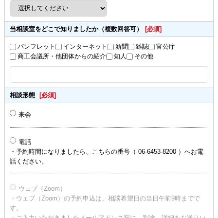
当相談室をどこで知りましたか（複数回答可）
[必須]
パンフレット
インターネット
新聞
雑誌
官公庁
商工会議所・他団体からの紹介
知人
その他
相談形態
[必須]
来会
電話
・予約時間になりましたら、こちらの番号（ 06-6453-8200 ）へお電
話ください。
ウェブ（Zoom）
・ウェブ（Zoom）の予約申込は、相談希望日の当日午前9時までで
す。
・ご入力いただきましたメールアドレス宛に、別途、詳細をお送りい