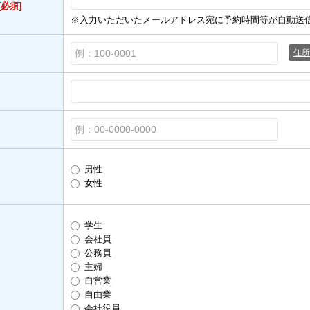
[必須]
※入力いただいたメールアドレス宛に予約時間等が自動送
住所
男性
女性
学生
会社員
公務員
主婦
自営業
自由業
会社役員