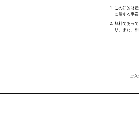
この知的財産
に属する事案
無料であって
り、また、相
短時間で限ら
も当会も法的
多くの相談に
お申し出によ
として有料と
をご承知下さ
ご入
弁理士の報酬
異なりますの
ウェブ相談は
不利益または
さい。