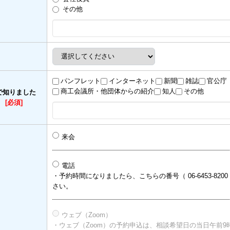
その他
パンフレット
インターネット
新聞
雑誌
官公庁
商工会議所・他団体からの紹介
知人
その他
で知りました
）
[必須]
来会
電話
・予約時間になりましたら、こちらの番号（ 06-6453-820
さい。
ウェブ（Zoom）
・ウェブ（Zoom）の予約申込は、相談希望日の当日午前9