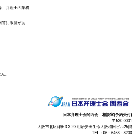
等、弁理士の業務
回答に限度があ
、相談担当弁理士
して30分以内）
、通常の受任事件
関与しませんこと
せん。
許事務所によって
事によって生じた
の点予めご了承下
日本弁理士会関西会 相談室(予約受付)
以上
〒530-0001
大阪市北区梅田3-3-20 明治安田生命大阪梅田ビル25階
TEL：06－6453－8200