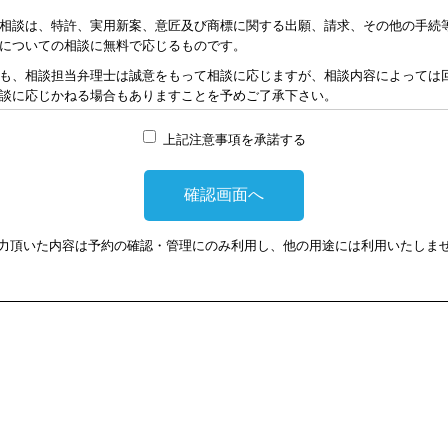
相談は、特許、実用新案、意匠及び商標に関する出願、請求、その他の手続
についての相談に無料で応じるものです。
も、相談担当弁理士は誠意をもって相談に応じますが、相談内容によっては
談に応じかねる場合もありますことを予めご了承下さい。
れた資料の範囲内で相談をお受けしアドバイスするため、相談内容について
上記注意事項を承諾する
責任を負うものではないことを予めご了承下さい。
応じるため、相談時間には限度がありますことをご承知おき下さい。（原則と
り、相談担当弁理士に対して調査、出願等の相談事案を依頼された場合には
なります。また、その場合は、依頼者と弁理士個人との関係となり、当会は
い。
力頂いた内容は予約の確認・管理にのみ利用し、他の用途には利用いたしま
額は、当事者の合意によります。金額は、事件の難易度によって、また、特
で、詳細は特許事務所にお尋ね下さい。
ウェブ会議システムを利用して実施します。ウェブ会議システムを利用する
損害に対して、当会及び相談担当弁理士は、一切の責任を負い兼ねます。こ