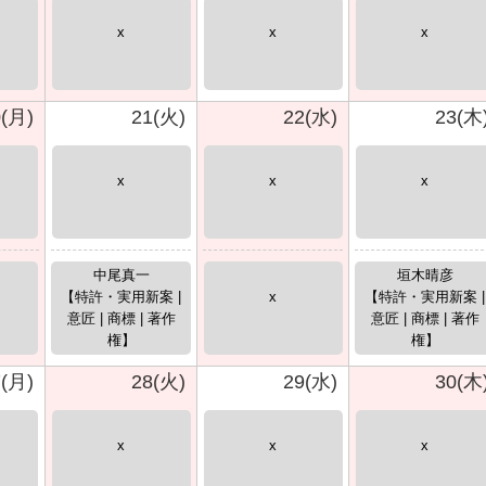
x
x
x
0(月)
21(火)
22(水)
23(木
x
x
x
中尾真一
垣木晴彦
【特許・実用新案 |
x
【特許・実用新案 |
意匠 | 商標 | 著作
意匠 | 商標 | 著作
権】
権】
7(月)
28(火)
29(水)
30(木
x
x
x