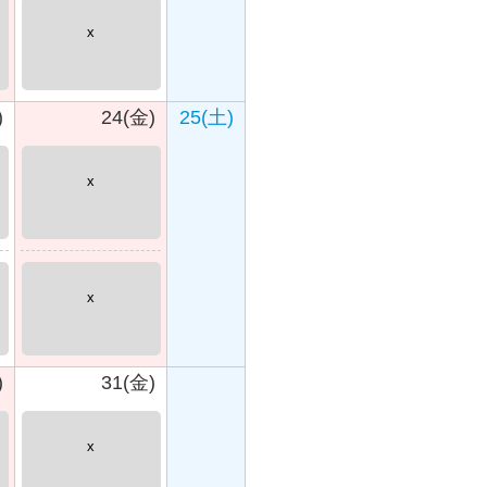
x
)
24(金)
25(土)
x
x
)
31(金)
x