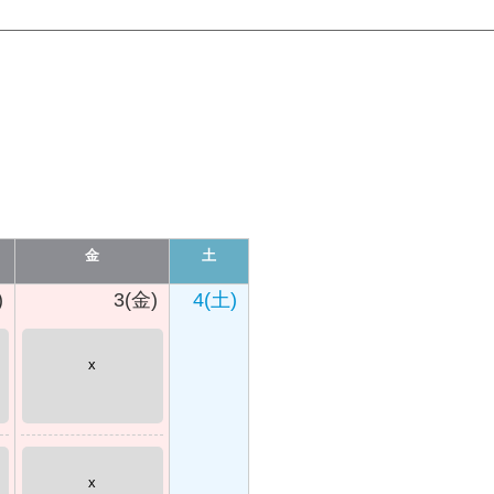
金
土
)
3(金)
4(土)
x
x