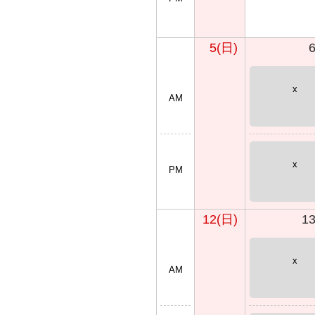
5(日)
x
AM
x
PM
12(日)
1
x
AM