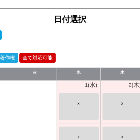
日付選択
著作権
全て対応可能
火
水
木
1(水)
2(木
x
x
x
x