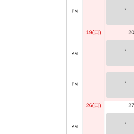
x
PM
19(日)
2
x
AM
x
PM
26(日)
2
x
AM