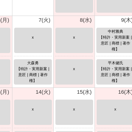
6(月)
7(火)
8(水)
9(木
中村雅典
x
x
【特許・実用新案 |
意匠 | 商標 | 著作
権】
大森勇
平木健氏
【特許・実用新案 |
x
【特許・実用新案 |
意匠 | 商標 | 著作
意匠 | 商標 | 著作
権】
権】
3(月)
14(火)
15(水)
16(木
x
x
x