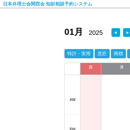
日本弁理士会関西会 知財相談予約システム
01月
2025
特許・実用
意匠
商標
日
月
AM
PM